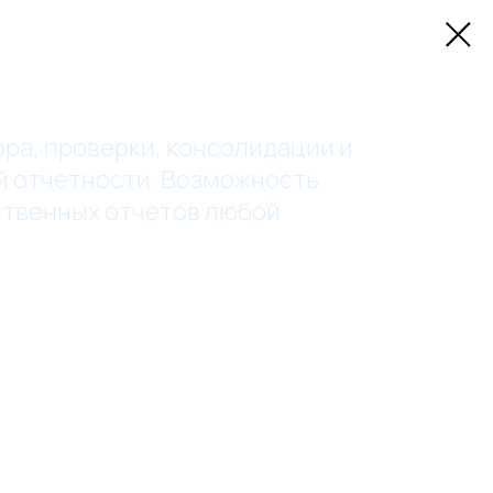
ра, проверки, консолидации и
й отчетности. Возможность
ственных отчетов любой